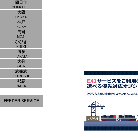
四日市
YOKKAICHI
大阪
OSAKA
神戸
KOBE
門司
MOJI
ひびき
HIBIKI
博多
HAKATA
大分
OITA
志布志
SHIBUSHI
那覇
NAHA
FEEDER SERVICE