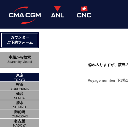
カウンター
ご予約フォーム
本船から検索
Search by Vessel
恐れ入りますが、該当
東京
TOKYO
Voyage number 下3桁1M
横浜
YOKOHAMA
仙台
SENDAI
清水
SHIMIZU
御前崎
OMAEZAKI
名古屋
NAGOYA