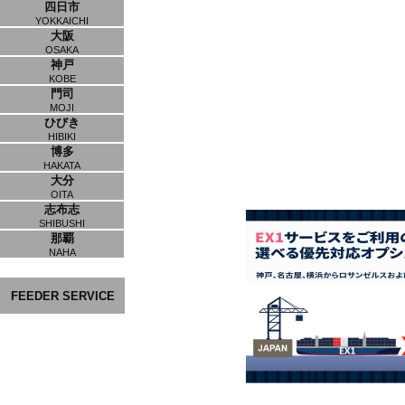
四日市
YOKKAICHI
大阪
OSAKA
神戸
KOBE
門司
MOJI
ひびき
HIBIKI
博多
HAKATA
大分
OITA
志布志
SHIBUSHI
那覇
NAHA
FEEDER SERVICE