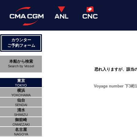
カウンター
ご予約フォーム
本船から検索
Search by Vessel
恐れ入りますが、該当
東京
TOKYO
Voyage number 下3桁1M
横浜
YOKOHAMA
仙台
SENDAI
清水
SHIMIZU
御前崎
OMAEZAKI
名古屋
NAGOYA