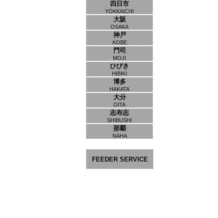
四日市
YOKKAICHI
大阪
OSAKA
神戸
KOBE
門司
MOJI
ひびき
HIBIKI
博多
HAKATA
大分
OITA
志布志
SHIBUSHI
那覇
NAHA
FEEDER SERVICE