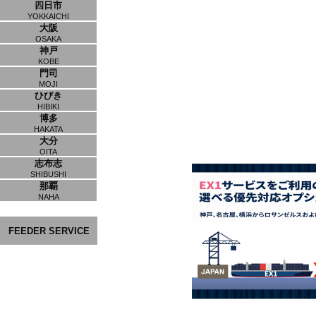
四日市
YOKKAICHI
大阪
OSAKA
神戸
KOBE
門司
MOJI
ひびき
HIBIKI
博多
HAKATA
大分
OITA
志布志
SHIBUSHI
那覇
NAHA
FEEDER SERVICE