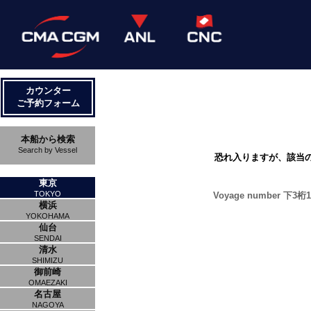
カウンター
ご予約フォーム
本船から検索
Search by Vessel
恐れ入りますが、該当
東京
TOKYO
Voyage number 下3桁1M
横浜
YOKOHAMA
仙台
SENDAI
清水
SHIMIZU
御前崎
OMAEZAKI
名古屋
NAGOYA