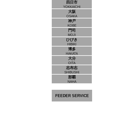
四日市
YOKKAICHI
大阪
OSAKA
神戸
KOBE
門司
MOJI
ひびき
HIBIKI
博多
HAKATA
大分
OITA
志布志
SHIBUSHI
那覇
NAHA
FEEDER SERVICE