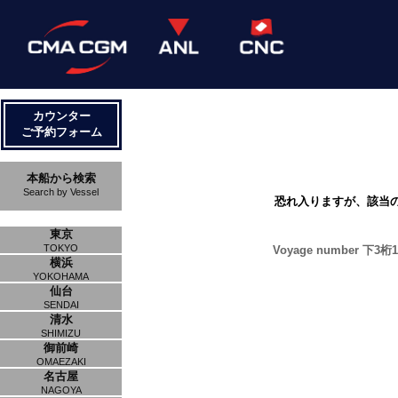
カウンター
ご予約フォーム
本船から検索
Search by Vessel
恐れ入りますが、該当
東京
TOKYO
Voyage number 下3桁1M
横浜
YOKOHAMA
仙台
SENDAI
清水
SHIMIZU
御前崎
OMAEZAKI
名古屋
NAGOYA