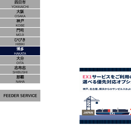
四日市
YOKKAICHI
大阪
OSAKA
神戸
KOBE
門司
MOJI
ひびき
HIBIKI
博多
HAKATA
大分
OITA
志布志
SHIBUSHI
那覇
NAHA
FEEDER SERVICE