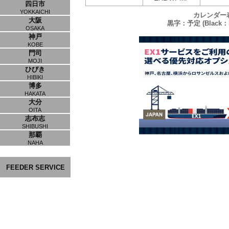
四日市
YOKKAICHI
カレンダー
大阪
黒字：予定 (Black：P
OSAKA
神戸
KOBE
門司
MOJI
ひびき
HIBIKI
博多
HAKATA
大分
OITA
志布志
SHIBUSHI
那覇
NAHA
FEEDER SERVICE