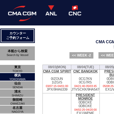
カウンター
ご予約フォーム
CMA CGM 
本船から検索
Search by Vessel
<< WEEK -2
<< WEE
東京
08/03(MON)
08/04(TUE)
08/05
CMA CGM SPIRIT
CNC BANGKOK
PRES
TOKYO
BU
横浜
0IZOUN
0CG7KN
0DB
YOKOHAMA
1IZGIS
0CG7RS
0DB
仙台
03/07:15
-
04/01:00
04/21:40
-
05/03:45
05/08:25
SENDAI
JPX/9HA6339
JTVSCHX/9HA5470
EX1/
清水
PRESIDENT
SHIMIZU
MONROE
御前崎
0DBOXE
OMAEZAKI
0DBOXE
名古屋
04/02:25
-
04/20:00
NAGOYA
EX1/WPMF