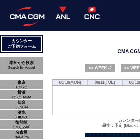
カウンター
ご予約フォーム
CMA CGM 
本船から検索
Search by Vessel
<< WEEK -2
<< WEE
東京
08/10(MON)
08/11(TUE)
08/12
TOKYO
横浜
YOKOHAMA
仙台
SENDAI
清水
SHIMIZU
カレンダー
御前崎
黒字：予定 (Black：P
OMAEZAKI
名古屋
NAGOYA