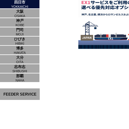
四日市
YOKKAICHI
大阪
OSAKA
神戸
KOBE
門司
MOJI
ひびき
HIBIKI
博多
HAKATA
大分
OITA
志布志
SHIBUSHI
那覇
NAHA
FEEDER SERVICE