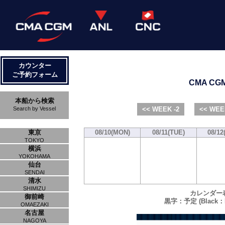
カウンター
ご予約フォーム
CMA CGM 
本船から検索
Search by Vessel
<< WEEK -2
<< WEE
東京
08/10(MON)
08/11(TUE)
08/12
TOKYO
横浜
YOKOHAMA
仙台
SENDAI
清水
SHIMIZU
カレンダー
御前崎
黒字：予定 (Black：P
OMAEZAKI
名古屋
NAGOYA