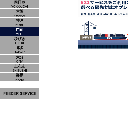
四日市
YOKKAICHI
大阪
OSAKA
神戸
KOBE
門司
MOJI
ひびき
HIBIKI
博多
HAKATA
大分
OITA
志布志
SHIBUSHI
那覇
NAHA
FEEDER SERVICE