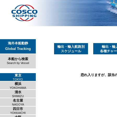
海外本船動静
輸出・輸入航路別
輸出・輸
Global Tracking
スケジュール
各種チャー
本船から検索
Search by Vessel
恐れ入りますが、該当
東京
TOKYO
横浜
YOKOHAMA
清水
SHIMIZU
名古屋
NAGOYA
四日市
YOKKAICHI