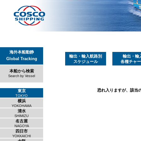
海外本船動静
輸出・輸入航路別
輸出・輸
Global Tracking
スケジュール
各種チャー
本船から検索
Search by Vessel
恐れ入りますが、該当
東京
TOKYO
横浜
YOKOHAMA
清水
SHIMIZU
名古屋
NAGOYA
四日市
YOKKAICHI