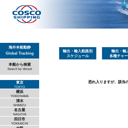
海外本船動静
輸出・輸入航路別
輸出・輸
Global Tracking
スケジュール
各種チャー
本船から検索
Search by Vessel
恐れ入りますが、該当
東京
TOKYO
横浜
YOKOHAMA
清水
SHIMIZU
名古屋
NAGOYA
四日市
YOKKAICHI