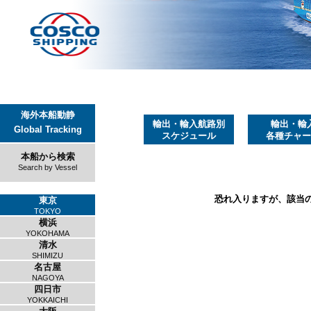
海外本船動静
輸出・輸入航路別
輸出・輸
Global Tracking
スケジュール
各種チャー
本船から検索
Search by Vessel
恐れ入りますが、該当
東京
TOKYO
横浜
YOKOHAMA
清水
SHIMIZU
名古屋
NAGOYA
四日市
YOKKAICHI