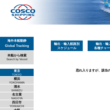
海外本船動静
輸出・輸入航路別
輸出・輸
Global Tracking
スケジュール
各種チャー
本船から検索
Search by Vessel
恐れ入りますが、該当
東京
TOKYO
横浜
YOKOHAMA
清水
SHIMIZU
名古屋
NAGOYA
四日市
YOKKAICHI