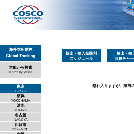
海外本船動静
輸出・輸入航路別
輸出・輸
Global Tracking
スケジュール
各種チャー
本船から検索
Search by Vessel
恐れ入りますが、該当
東京
TOKYO
横浜
YOKOHAMA
清水
SHIMIZU
名古屋
NAGOYA
四日市
YOKKAICHI