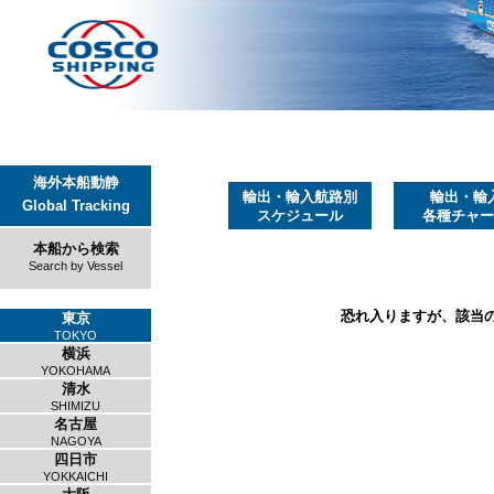
海外本船動静
輸出・輸入航路別
輸出・輸
Global Tracking
スケジュール
各種チャー
本船から検索
Search by Vessel
恐れ入りますが、該当
東京
TOKYO
横浜
YOKOHAMA
清水
SHIMIZU
名古屋
NAGOYA
四日市
YOKKAICHI