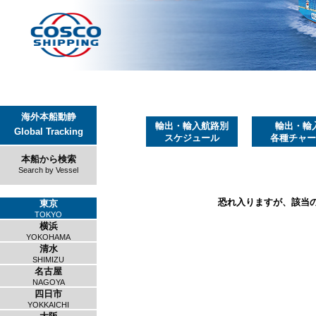
海外本船動静
輸出・輸入航路別
輸出・輸
Global Tracking
スケジュール
各種チャー
本船から検索
Search by Vessel
恐れ入りますが、該当
東京
TOKYO
横浜
YOKOHAMA
清水
SHIMIZU
名古屋
NAGOYA
四日市
YOKKAICHI