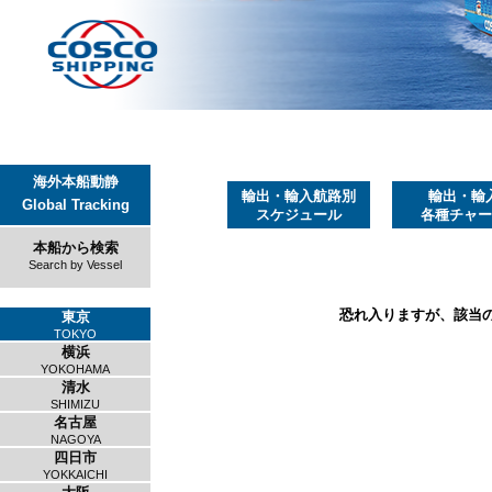
海外本船動静
輸出・輸入航路別
輸出・輸
Global Tracking
スケジュール
各種チャー
本船から検索
Search by Vessel
恐れ入りますが、該当
東京
TOKYO
横浜
YOKOHAMA
清水
SHIMIZU
名古屋
NAGOYA
四日市
YOKKAICHI