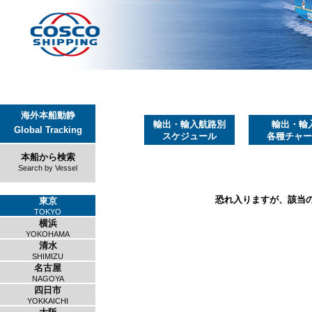
海外本船動静
輸出・輸入航路別
輸出・輸
Global Tracking
スケジュール
各種チャー
本船から検索
Search by Vessel
恐れ入りますが、該当
東京
TOKYO
横浜
YOKOHAMA
清水
SHIMIZU
名古屋
NAGOYA
四日市
YOKKAICHI