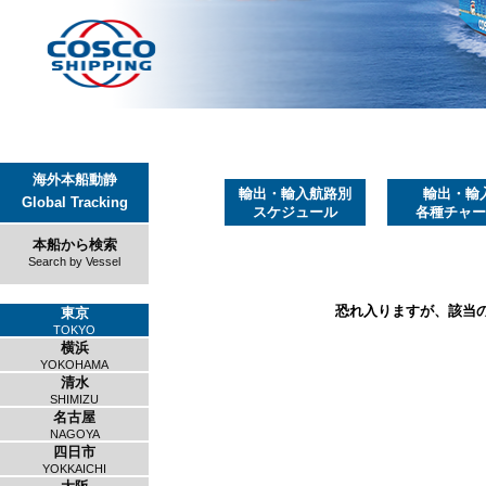
海外本船動静
輸出・輸入航路別
輸出・輸
Global Tracking
スケジュール
各種チャー
本船から検索
Search by Vessel
恐れ入りますが、該当
東京
TOKYO
横浜
YOKOHAMA
清水
SHIMIZU
名古屋
NAGOYA
四日市
YOKKAICHI