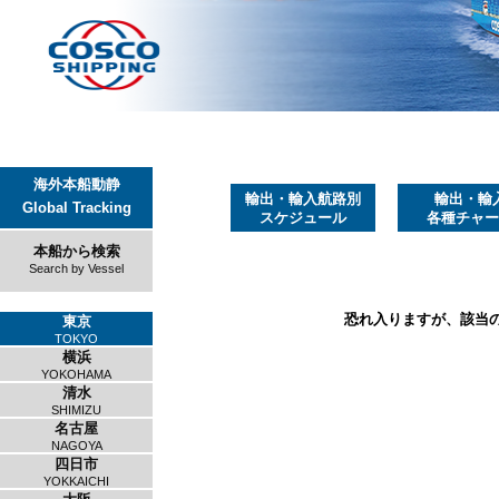
海外本船動静
輸出・輸入航路別
輸出・輸
Global Tracking
スケジュール
各種チャー
本船から検索
Search by Vessel
恐れ入りますが、該当
東京
TOKYO
横浜
YOKOHAMA
清水
SHIMIZU
名古屋
NAGOYA
四日市
YOKKAICHI