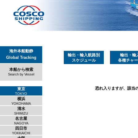
海外本船動静
輸出・輸入航路別
輸出・輸
Global Tracking
スケジュール
各種チャー
本船から検索
Search by Vessel
恐れ入りますが、該当
東京
TOKYO
横浜
YOKOHAMA
清水
SHIMIZU
名古屋
NAGOYA
四日市
YOKKAICHI