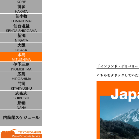
KOBE
博多
HAKATA
苫小牧
TOMAKOMAI
仙台塩釜
SENDAISHIOGAMA
新潟
NIIGATA
大阪
OSAKA
水島
MIZUSHIMA
伊予三島
IYOMISHIMA
広島
HIROSHIMA
門司
KITAKYUSHU
志布志
SHIBUSHI
那覇
NAHA
内航船スケジュール