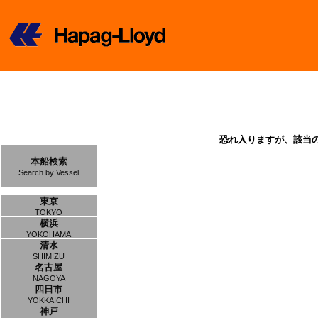
恐れ入りますが、該当
本船検索
Search by Vessel
東京
TOKYO
横浜
YOKOHAMA
清水
SHIMIZU
名古屋
NAGOYA
四日市
YOKKAICHI
神戸