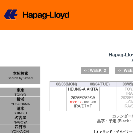
Hapag-Llo
<< WEEK -2
<< WEE
本船検索
Search by Vessel
08/03(MON)
08/04(TUE)
08/05
HEUNG-A AKITA
TOY
東京
TRA
TOKYO
2626E/2626W
2628E
横浜
--OM
03/11:50
-
10/15:00
YOKOHAMA
IRA/D7MT
IRA/
清水
SHIMIZU
カレンダー
名古屋
黒字：予定 (Black：P
NAGOYA
四日市
YOKKAICHI