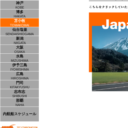
神戸
KOBE
博多
HAKATA
苫小牧
TOMAKOMAI
仙台塩釜
SENDAISHIOGAMA
新潟
NIIGATA
大阪
OSAKA
水島
MIZUSHIMA
伊予三島
IYOMISHIMA
広島
HIROSHIMA
門司
KITAKYUSHU
志布志
SHIBUSHI
那覇
NAHA
内航船スケジュール