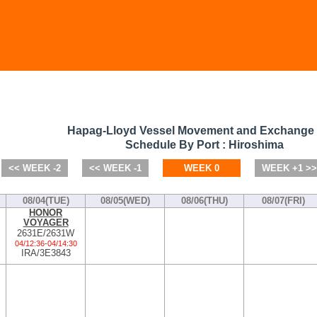
Hapag-Lloyd Vessel Movement and Exchange
Schedule By Port : Hiroshima
<< WEEK -2
<< WEEK -1
WEEK 0
WEEK +1 >>
08/04(TUE)
08/05(WED)
08/06(THU)
08/07(FRI)
HONOR
VOYAGER
2631E/2631W
04/12:36
-
04/14:30
IRA/3E3843