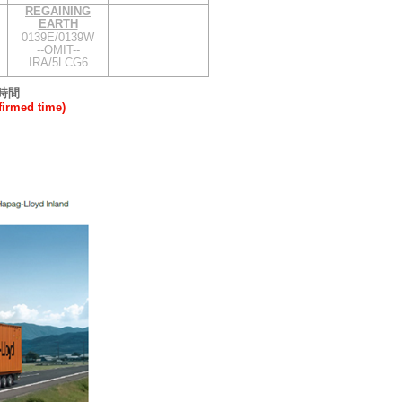
REGAINING
EARTH
0139E/0139W
--OMIT--
IRA/5LCG6
時間
rmed time)