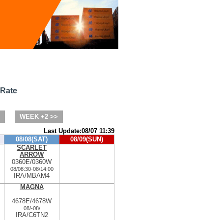
 Rate
WEEK +2 >>
Last Update:08/07 11:39
08/08(SAT)
08/09(SUN)
SCARLET
ARROW
0360E/0360W
08/08:30
-
08/14:00
IRA/MBAM4
MAGNA
4678E/4678W
08/
-
08/
IRA/C6TN2