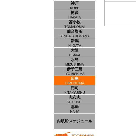
神戸
KOBE
博多
HAKATA
苫小牧
TOMAKOMAI
仙台塩釜
SENDAISHIOGAMA
新潟
NIIGATA
大阪
OSAKA
水島
MIZUSHIMA
伊予三島
IYOMISHIMA
広島
HIROSHIMA
門司
KITAKYUSHU
志布志
SHIBUSHI
那覇
NAHA
内航船スケジュール