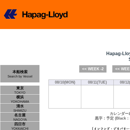
Hapag-Llo
<< WEEK -2
<< WEE
本船検索
Search by Vessel
08/10(MON)
08/11(TUE)
08/12
東京
TOKYO
横浜
YOKOHAMA
清水
SHIMIZU
カレンダー
名古屋
黒字：予定 (Black：P
NAGOYA
四日市
YOKKAICHI