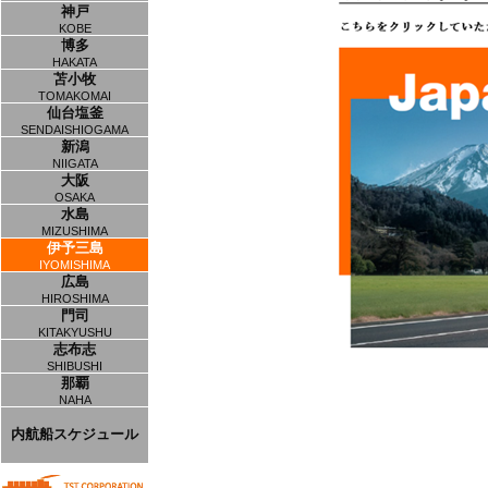
神戸
KOBE
博多
HAKATA
苫小牧
TOMAKOMAI
仙台塩釜
SENDAISHIOGAMA
新潟
NIIGATA
大阪
OSAKA
水島
MIZUSHIMA
伊予三島
IYOMISHIMA
広島
HIROSHIMA
門司
KITAKYUSHU
志布志
SHIBUSHI
那覇
NAHA
内航船スケジュール