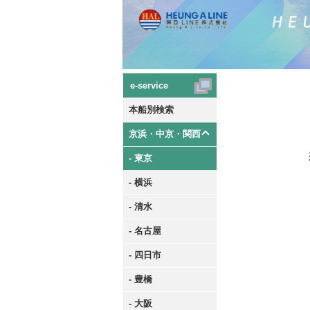
e-service
本船別検索
京浜・中京・関西
- 東京
- 横浜
- 清水
- 名古屋
- 四日市
- 豊橋
- 大阪