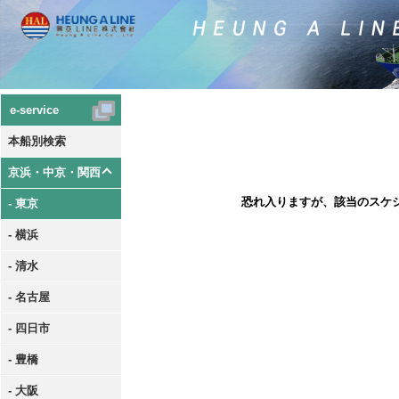
e-service
本船別検索
京浜・中京・関西
恐れ入りますが、該当のスケ
- 東京
- 横浜
- 清水
- 名古屋
- 四日市
- 豊橋
- 大阪