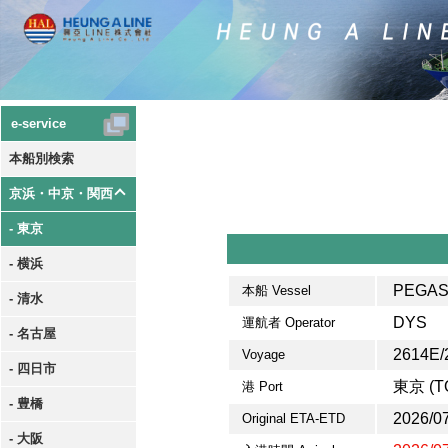
e-service
本船別検索
京浜・中京・関西
- 東京
- 横浜
PEGAS
本船 Vessel
- 清水
DYS
運航者 Operator
- 名古屋
2614E
Voyage
- 四日市
東京 (T
港 Port
- 豊橋
2026/0
Original ETA-ETD
- 大阪