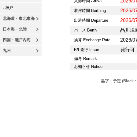
2026/07
入港時間 Arrival
- 神戸
2026/07
着岸時間 Berthing
北海道・東北東海
2026/07
出港時間 Departure
日本海・北陸
品川埠頭C
バース Berth
2026/0
四国・瀬戸内海
換算 Exchange Rate
発行可
B/L発行 Issue
九州
備考 Remark
お知らせ Notice
黒字：予定 (Black：P