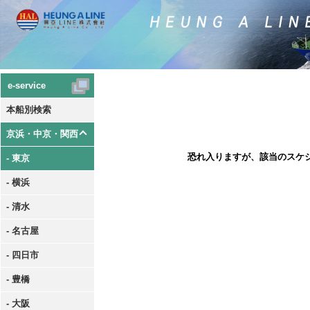
e-service
本船別検索
京浜・中京・関西
恐れ入りますが、該当のスケ
- 東京
- 横浜
- 清水
- 名古屋
- 四日市
- 豊橋
- 大阪