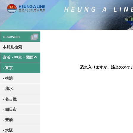
e-service
本船別検索
京浜・中京・関西
恐れ入りますが、該当のスケ
- 東京
- 横浜
- 清水
- 名古屋
- 四日市
- 豊橋
- 大阪