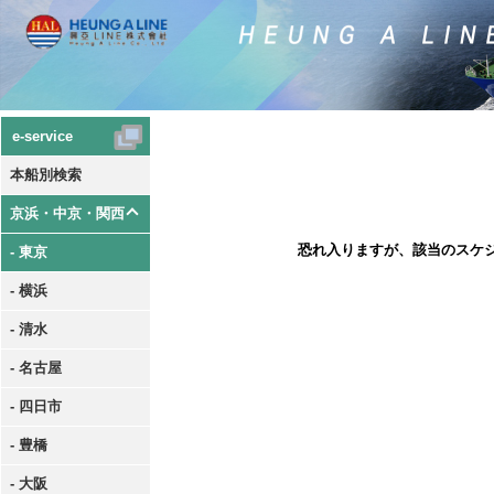
e-service
本船別検索
京浜・中京・関西
恐れ入りますが、該当のスケ
- 東京
- 横浜
- 清水
- 名古屋
- 四日市
- 豊橋
- 大阪