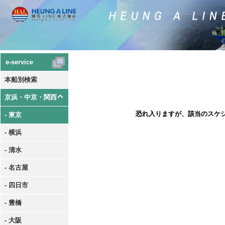
e-service
本船別検索
京浜・中京・関西
恐れ入りますが、該当のスケ
- 東京
- 横浜
- 清水
- 名古屋
- 四日市
- 豊橋
- 大阪