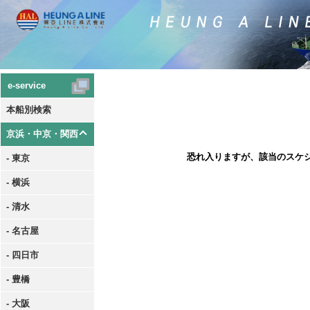
e-service
本船別検索
京浜・中京・関西
恐れ入りますが、該当のスケ
- 東京
- 横浜
- 清水
- 名古屋
- 四日市
- 豊橋
- 大阪