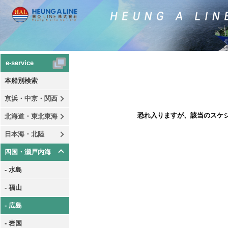
e-service
本船別検索
京浜・中京・関西
恐れ入りますが、該当のスケ
北海道・東北東海
日本海・北陸
四国・瀬戸内海
- 水島
- 福山
- 広島
- 岩国