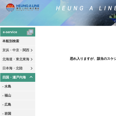
e-service
本船別検索
京浜・中京・関西
恐れ入りますが、該当のスケ
北海道・東北東海
日本海・北陸
四国・瀬戸内海
- 水島
- 福山
- 広島
- 岩国