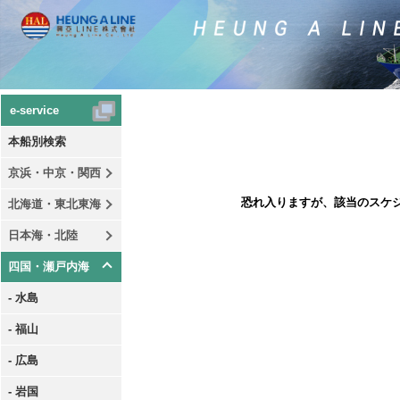
e-service
本船別検索
京浜・中京・関西
恐れ入りますが、該当のスケ
北海道・東北東海
日本海・北陸
四国・瀬戸内海
- 水島
- 福山
- 広島
- 岩国