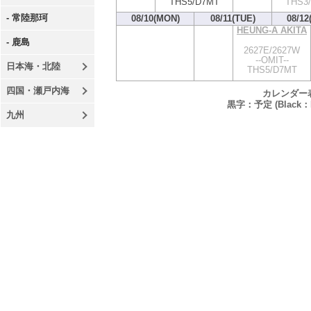
THS5/D7MT
THS3/
- 常陸那珂
08/10(MON)
08/11(TUE)
08/12
HEUNG-A AKITA
- 鹿島
2627E/2627W
--OMIT--
日本海・北陸
THS5/D7MT
四国・瀬戸内海
カレンダー
黒字：予定 (Black：P
九州