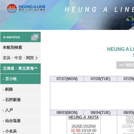
e-service
本船別検索
HEUNG A LI
京浜・中京・関西
<< WEE
北海道・東北東海
- 苫小牧
07/27(MON)
07/28(TUE)
07/29
- 釧路
- 石狩新港
- 八戸
08/03(MON)
08/04(TUE)
08/05
HEUNG-A AKITA
TOY
- 仙台塩釜
TRA
2626E/2626W
2628E
11:50
-
10/18:00
--OM
- 小名浜