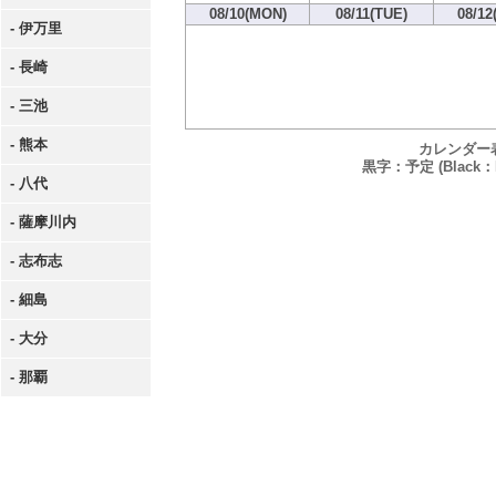
08/10(MON)
08/11(TUE)
08/12
- 伊万里
- 長崎
- 三池
- 熊本
カレンダー
黒字：予定 (Black：P
- 八代
- 薩摩川内
- 志布志
- 細島
- 大分
- 那覇