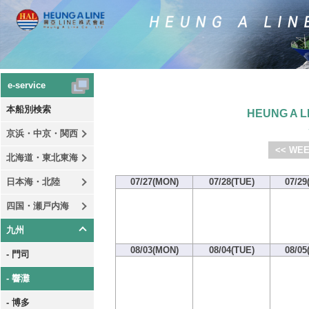
e-service
本船別検索
HEUNG A LI
京浜・中京・関西
<< WEE
北海道・東北東海
日本海・北陸
07/27(MON)
07/28(TUE)
07/29
四国・瀬戸内海
九州
08/03(MON)
08/04(TUE)
08/05
- 門司
- 響灘
- 博多