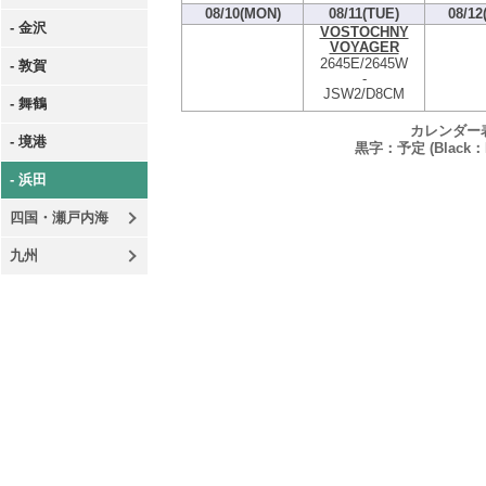
08/10(MON)
08/11(TUE)
08/12
- 金沢
VOSTOCHNY
VOYAGER
2645E/2645W
- 敦賀
-
JSW2/D8CM
- 舞鶴
カレンダー
- 境港
黒字：予定 (Black：P
- 浜田
四国・瀬戸内海
九州