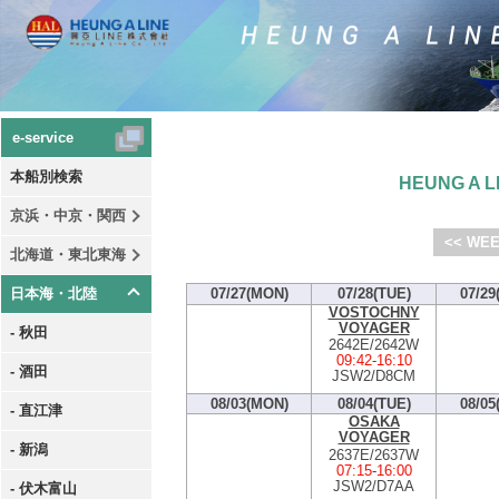
e-service
本船別検索
HEUNG A LI
京浜・中京・関西
<< WEE
北海道・東北東海
日本海・北陸
07/27(MON)
07/28(TUE)
07/29
VOSTOCHNY
VOYAGER
- 秋田
2642E/2642W
09:42
-
16:10
- 酒田
JSW2/D8CM
08/03(MON)
08/04(TUE)
08/05
- 直江津
OSAKA
VOYAGER
- 新潟
2637E/2637W
07:15
-
16:00
JSW2/D7AA
- 伏木富山