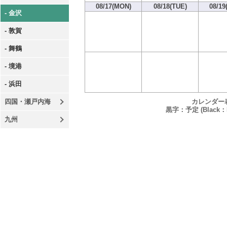
08/17(MON)
08/18(TUE)
08/19
- 金沢
- 敦賀
- 舞鶴
- 境港
- 浜田
カレンダー
四国・瀬戸内海
黒字：予定 (Black：P
九州