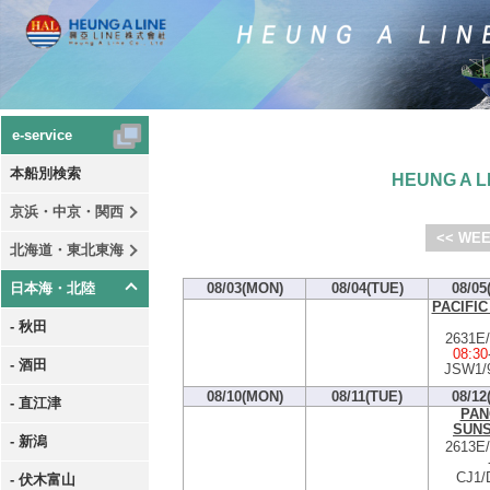
e-service
本船別検索
HEUNG A LI
京浜・中京・関西
<< WEE
北海道・東北東海
日本海・北陸
08/03(MON)
08/04(TUE)
08/05
PACIFIC
- 秋田
2631E
08:30
- 酒田
JSW1/
08/10(MON)
08/11(TUE)
08/12
- 直江津
PAN
SUNS
- 新潟
2613E
CJ1/
- 伏木富山