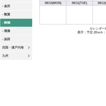
08/10(MON)
08/11(TUE)
08/12
- 金沢
- 敦賀
- 舞鶴
カレンダー
- 境港
黒字：予定 (Black：P
- 浜田
四国・瀬戸内海
九州