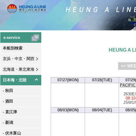
e-service
本船別検索
HEUNG A LI
京浜・中京・関西
<< WEE
北海道・東北東海
日本海・北陸
07/27(MON)
07/28(TUE)
07/29
PACIFIC
- 秋田
2630E
08:10
- 酒田
JSW1/
08/03(MON)
08/04(TUE)
08/05
- 直江津
- 新潟
- 伏木富山