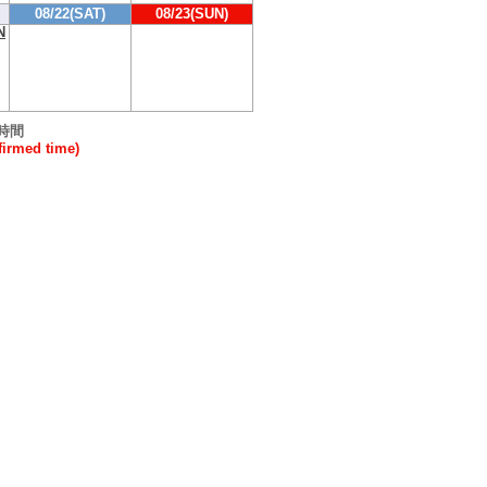
08/22(SAT)
08/23(SUN)
N
時間
rmed time)