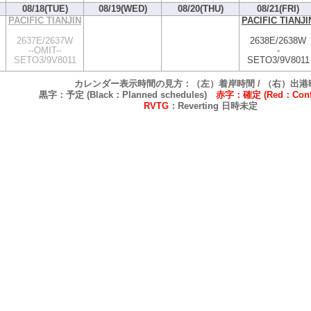
08/18(TUE)
08/19(WED)
08/20(THU)
08/21(FRI)
PACIFIC TIANJIN
PACIFIC TIANJI
2637E/2637W
2638E/2638W
--OMIT--
-
SETO3/9V8011
SETO3/9V8011
カレンダー表示時間の見方：（左）着岸時間 / （右）出港
黒字：予定 (Black：Planned schedules)
赤字：確定 (Red：Confi
RVTG
：Reverting 日時未定