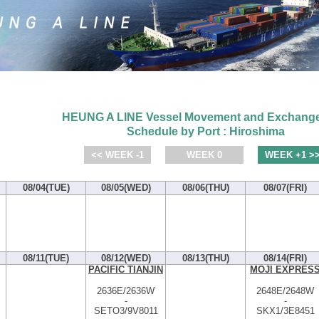
HEUNG A LINE Vessel Movement and Exchange
Schedule by Port : Hiroshima
<< WEEK -1
WEEK 0
WEEK +1 >
08/04(TUE)
08/05(WED)
08/06(THU)
08/07(FRI)
08/11(TUE)
08/12(WED)
08/13(THU)
08/14(FRI)
PACIFIC TIANJIN
MOJI EXPRES
2636E/2636W
2648E/2648W
-
-
SETO3/9V8011
SKX1/3E8451