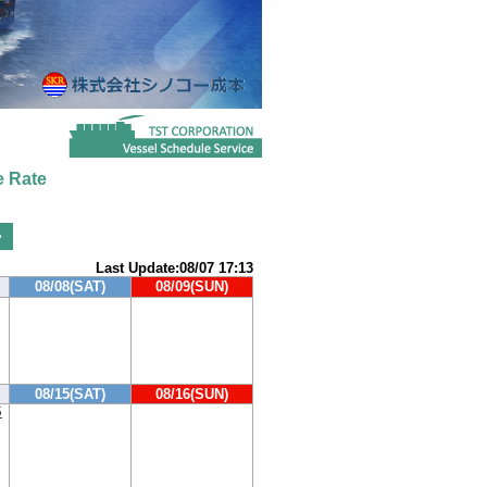
 Rate
>
Last Update:08/07 17:13
08/08(SAT)
08/09(SUN)
08/15(SAT)
08/16(SUN)
S