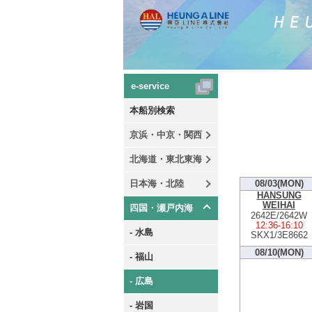
e-service
本船別検索
京浜・中京・関西
北海道・東北東海
日本海・北陸
08/03(MON)
HANSUNG
WEIHAI
四国・瀬戸内海
2642E/2642W
12:36
-
16:10
- 水島
SKX1/3E8662
08/10(MON)
- 福山
- 広島
- 岩国