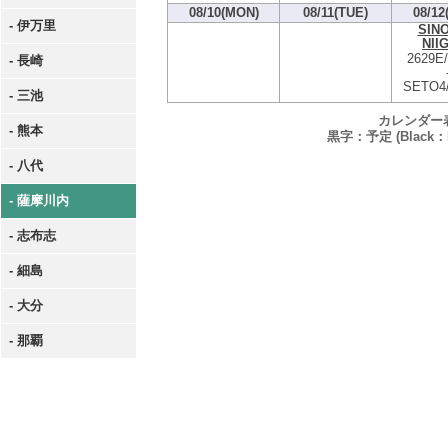
08/10(MON)
08/11(TUE)
08/12
- 伊万里
SIN
NII
2629E
- 長崎
SETO4
- 三池
カレンダー
- 熊本
黒字：予定 (Black：P
- 八代
- 薩摩川内
- 志布志
- 細島
- 大分
- 那覇