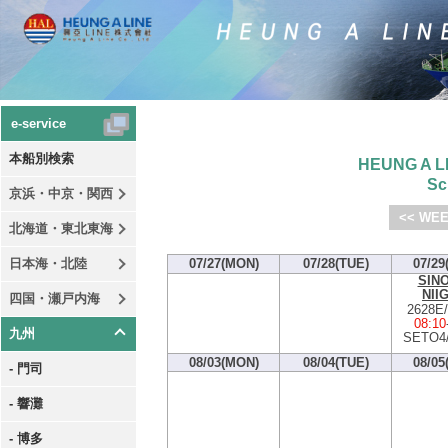
e-service
本船別検索
HEUNG A LI
Sc
京浜・中京・関西
<< WEE
北海道・東北東海
日本海・北陸
07/27(MON)
07/28(TUE)
07/29
SIN
NII
四国・瀬戸内海
2628E
08:10
九州
SETO4
08/03(MON)
08/04(TUE)
08/05
- 門司
- 響灘
- 博多