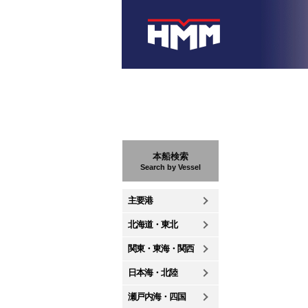
本船検索
Search by Vessel
主要港
北海道・東北
関東・東海・関西
日本海・北陸
瀬戸内海・四国