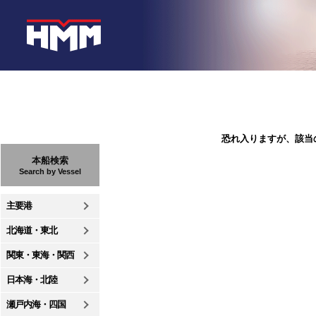
恐れ入りますが、該当
本船検索
Search by Vessel
主要港
北海道・東北
関東・東海・関西
日本海・北陸
瀬戸内海・四国