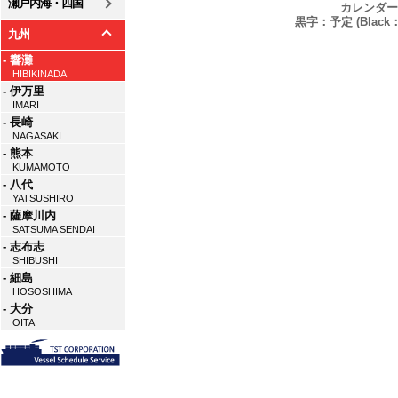
瀬戸内海・四国
カレンダー
黒字：予定 (Black：P
九州
- 響灘
HIBIKINADA
- 伊万里
IMARI
- 長崎
NAGASAKI
- 熊本
KUMAMOTO
- 八代
YATSUSHIRO
- 薩摩川内
SATSUMA SENDAI
- 志布志
SHIBUSHI
- 細島
HOSOSHIMA
- 大分
OITA