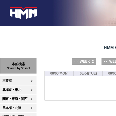
HMM V
<< WEEK -2
<< WEE
本船検索
Search by Vessel
08/03(MON)
08/04(TUE)
08/0
主要港
北海道・東北
関東・東海・関西
日本海・北陸