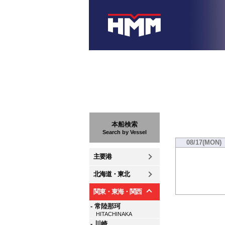
本船検索
Search by Vessel
08/17(MON)
主要港
北海道・東北
関東・東海・関西
- 常陸那珂
HITACHINAKA
- 川崎