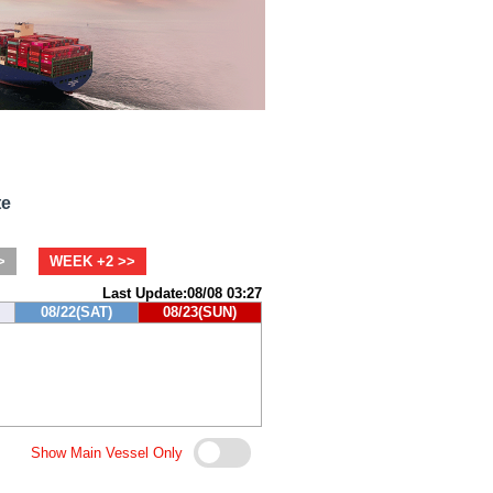
te
>
WEEK +2 >>
Last Update:08/08 03:27
08/22(SAT)
08/23(SUN)
Show Main Vessel Only