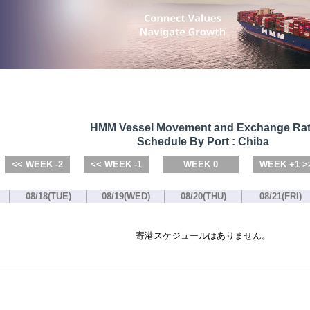
HMM Vessel Movement and Exchange Ra
Schedule By Port : Chiba
<< WEEK -2
<< WEEK -1
WEEK 0
WEEK +1 >
08/18(TUE)
08/19(WED)
08/20(THU)
08/21(FRI)
寄港スケジュールはありません。