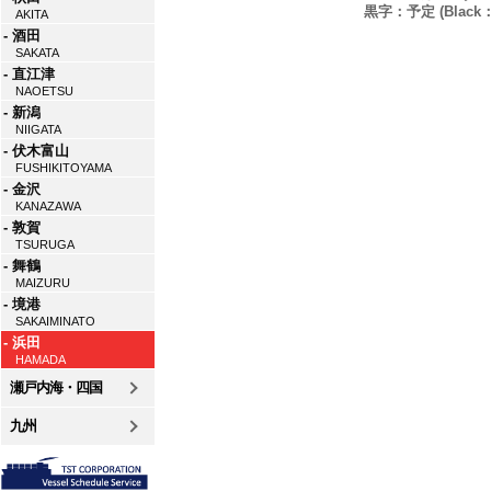
黒字：予定 (Black：P
AKITA
- 酒田
SAKATA
- 直江津
NAOETSU
- 新潟
NIIGATA
- 伏木富山
FUSHIKITOYAMA
- 金沢
KANAZAWA
- 敦賀
TSURUGA
- 舞鶴
MAIZURU
- 境港
SAKAIMINATO
- 浜田
HAMADA
瀬戸内海・四国
九州