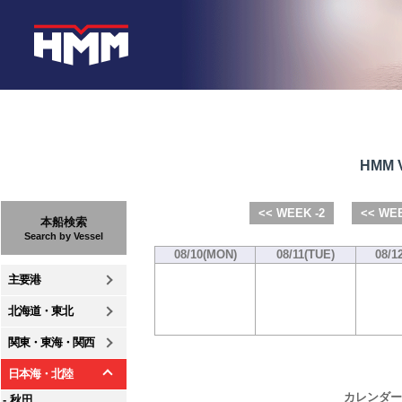
HMM V
<< WEEK -2
<< WEE
本船検索
Search by Vessel
08/10(MON)
08/11(TUE)
08/1
主要港
北海道・東北
関東・東海・関西
日本海・北陸
カレンダー
- 秋田