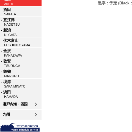
黒字：予定 (Black：P
AKITA
- 酒田
SAKATA
- 直江津
NAOETSU
- 新潟
NIIGATA
- 伏木富山
FUSHIKITOYAMA
- 金沢
KANAZAWA
- 敦賀
TSURUGA
- 舞鶴
MAIZURU
- 境港
SAKAIMINATO
- 浜田
HAMADA
瀬戸内海・四国
九州