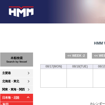
HMM V
<< WEEK -2
<< WEE
本船検索
Search by Vessel
08/17(MON)
08/18(TUE)
08/1
主要港
北海道・東北
関東・東海・関西
日本海・北陸
カレンダー
- 秋田